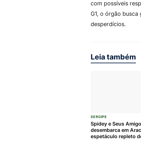
com possíveis resp
G1, o órgão busca g
desperdícios.
Leia também
SERGIPE
Spidey e Seus Amig
desembarca em Arac
espetáculo repleto d