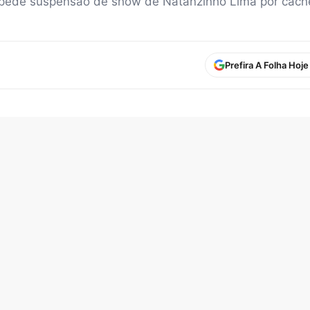
a pede suspensão de show de Natanzinho Lima por cach
Prefira A Folha Hoj