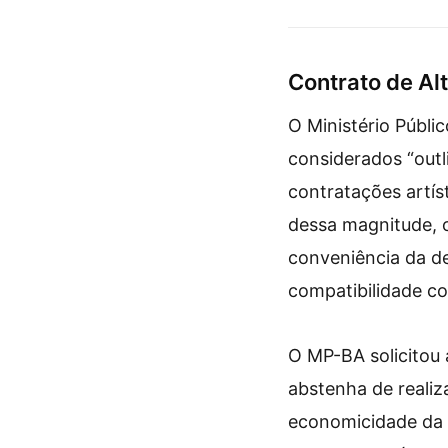
e diversão para as c
Contrato de Alt
O Ministério Públi
considerados “outl
contratações artís
dessa magnitude, o
conveniência da d
compatibilidade c
O MP-BA solicitou 
abstenha de realiz
economicidade da 