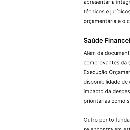
apresentar a íntegr
técnicos e jurídico
orçamentária e o c
Saúde Financei
Além da documenta
comprovantes da sa
Execução Orçament
disponibilidade de
impacto da despe
prioritárias como
Outro ponto funda
se encontra em es