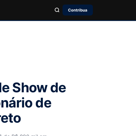
Contribua
e Show de
nário de
reto