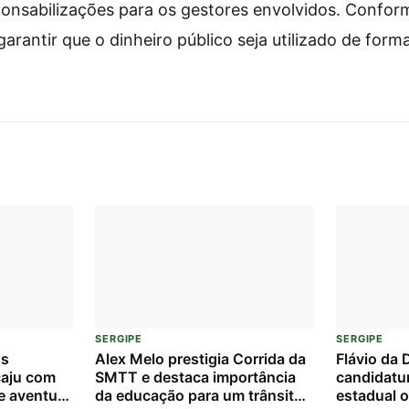
onsabilizações para os gestores envolvidos. Confor
arantir que o dinheiro público seja utilizado de form
SERGIPE
SERGIPE
os
Alex Melo prestigia Corrida da
Flávio da 
aju com
SMTT e destaca importância
candidatu
e aventura
da educação para um trânsito
estadual o