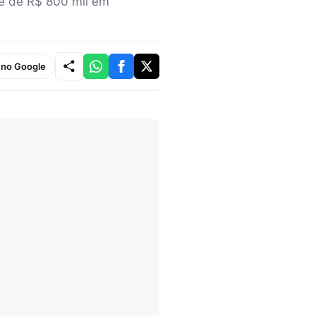
ê de R$ 800 mil em
e no Google