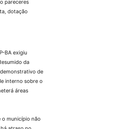
ndo pareceres
sta, dotação
P-BA exigiu
 Resumido da
 demonstrativo de
e interno sobre o
eterá áreas
 o município não
 há atraso no