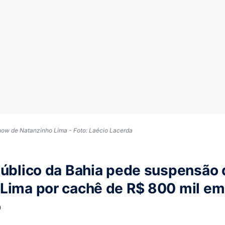
 de Natanzinho Lima - Foto: Laécio Lacerda
Público da Bahia pede suspensão
 Lima por cachê de R$ 800 mil e
o