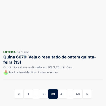
há 1 ano
LOTERIA
Quina 6679: Veja o resultado de ontem quinta-
feira (13)
O prêmio estava estimado em R$ 3,25 milhões.
Por Luciano Martins
•
2 min de leitura
«
1
…
38
39
40
…
48
»