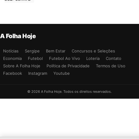
A Folha Hoje
Notícias
Sergipe
Bem Estar
Concursos e Seleções
Economia
Futebol
Futebol Ao Vivo
Loteria
Contato
Sobre A Folha Hoje
Política de Privacidade
Termos de Uso
Facebook
Instagram
Youtube
© 2026 A Folha Hoje. Todos os direitos reservados.