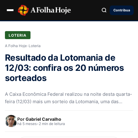
Contribua
LOTERIA
A Folha Hoje
›
Loteria
Resultado da Lotomania de
12/03: confira os 20 números
sorteados
A Caixa Econômica Federal realizou na noite desta quarta-
feira (12/03) mais um sorteio da Lotomania, uma das
loterias mais populares…
Por
Gabriel Carvalho
há 5 meses
•
2 min de leitura