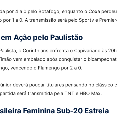
ada por 4 a 0 pelo Botafogo, enquanto o Coxa perdeu
o por 1 a 0. A transmissão será pelo Sportv e Premier
 em Ação pelo Paulistão
ulista, o Corinthians enfrenta o Capivariano às 20
Timão vem embalado após conquistar o bicampeona
ingo, vencendo o Flamengo por 2 a 0.
Júnior deverá poupar titulares pensando no clássico 
partida será transmitida pela TNT e HBO Max.
sileira Feminina Sub-20 Estreia