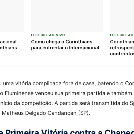
FUTEBOL AO VIVO
FUTEBOL AO
acional
Como chega o Corinthians
Corinthian
inthians
para enfrentar o Internacional
retrospect
confrontos
 uma vitória complicada fora de casa, batendo o Cori
á o Fluminense venceu sua primeira partida e também
cio da competição. A partida será transmitida do S
e Matheus Delgado Candançan (SP).
 Primeira Vitória contra a Chap