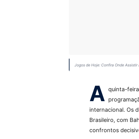
Jogos de Hoje: Confira Onde Assistir
A
quinta-feir
programação
internacional. Os
Brasileiro, com Ba
confrontos decisiv