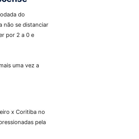
rodada do
a não se distanciar
r por 2 a 0 e
 mais uma vez a
iro x Coritiba no
pressionadas pela