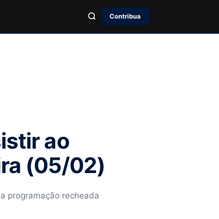
Contribua
stir ao
ira (05/02)
 uma programação recheada