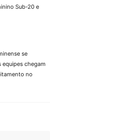
inino Sub-20 e
minense se
s equipes chegam
eitamento no