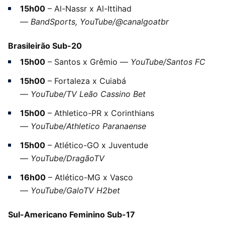
15h00
– Al-Nassr x Al-Ittihad
—
BandSports, YouTube/@canalgoatbr
Brasileirão Sub-20
15h00
– Santos x Grêmio —
YouTube/Santos FC
15h00
– Fortaleza x Cuiabá
—
YouTube/TV Leão Cassino Bet
15h00
– Athletico-PR x Corinthians
—
YouTube/Athletico Paranaense
15h00
– Atlético-GO x Juventude
—
YouTube/DragãoTV
16h00
– Atlético-MG x Vasco
—
YouTube/GaloTV H2bet
Sul-Americano Feminino Sub-17