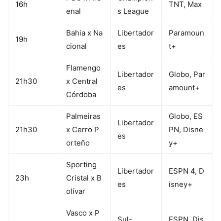
16h
TNT, Max
enal
s League
Bahia x Na
Libertador
Paramoun
19h
cional
es
t+
Flamengo
Libertador
Globo, Par
21h30
x Central
es
amount+
Córdoba
Palmeiras
Globo, ES
Libertador
21h30
x Cerro P
PN, Disne
es
orteño
y+
Sporting
Libertador
ESPN 4, D
23h
Cristal x B
es
isney+
olívar
Vasco x P
Sul-
ESPN, Dis