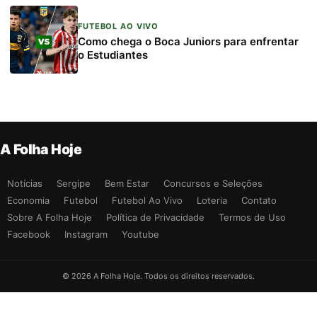
FUTEBOL AO VIVO
Como chega o Boca Juniors para enfrentar
o Estudiantes
A Folha Hoje
Notícias
Sergipe
Bem Estar
Concursos e Seleções
Economia
Futebol
Futebol Ao Vivo
Loteria
Contato
Sobre A Folha Hoje
Política de Privacidade
Termos de Uso
Facebook
Instagram
Youtube
© 2026 A Folha Hoje. Todos os direitos reservados.