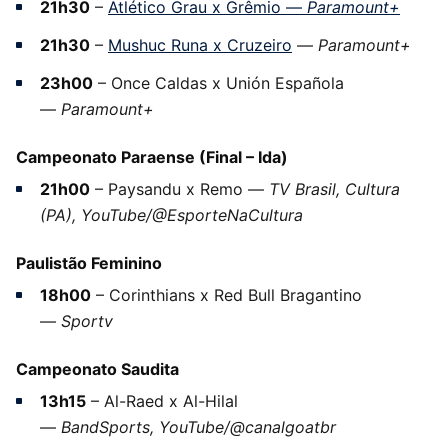
21h30
–
Atlético Grau x Grêmio —
Paramount+
21h30
–
Mushuc Runa x Cruzeiro
—
Paramount+
23h00
– Once Caldas x Unión Española
—
Paramount+
Campeonato Paraense (Final – Ida)
21h00
– Paysandu x Remo —
TV Brasil, Cultura
(PA), YouTube/@EsporteNaCultura
Paulistão Feminino
18h00
– Corinthians x Red Bull Bragantino
—
Sportv
Campeonato Saudita
13h15
– Al-Raed x Al-Hilal
—
BandSports, YouTube/@canalgoatbr