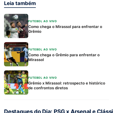
Leia também
FUTEBOL AO VIVO
Como chega o Mirassol para enfrentar o
Grêmio
FUTEBOL AO VIVO
Como chega o Grêmio para enfrentar o
Mirassol
FUTEBOL AO VIVO
Grêmio x Mirassol: retrospecto e histórico
de confrontos diretos
Destaques do Dia: PSG x Arsenal e Cláss