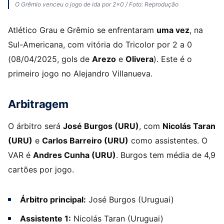
O Grêmio venceu o jogo de ida por 2×0 / Foto: Reprodução
Atlético Grau e Grêmio se enfrentaram
uma vez
, na
Sul-Americana, com vitória do Tricolor por 2 a 0
(08/04/2025, gols de
Arezo
e
Olivera
). Este é o
primeiro jogo no Alejandro Villanueva.
Arbitragem
O árbitro será
José Burgos (URU)
, com
Nicolás Taran
(URU)
e
Carlos Barreiro (URU)
como assistentes. O
VAR é
Andres Cunha (URU)
. Burgos tem média de 4,9
cartões por jogo.
Árbitro principal:
José Burgos (Uruguai)
Assistente 1:
Nicolás Taran (Uruguai)