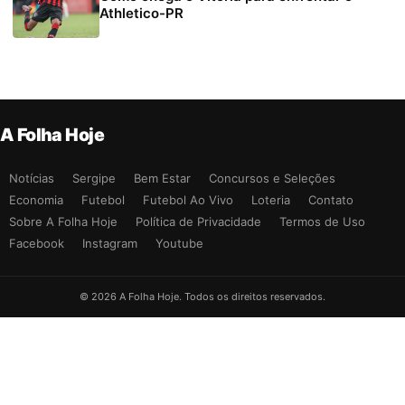
Athletico-PR
A Folha Hoje
Notícias
Sergipe
Bem Estar
Concursos e Seleções
Economia
Futebol
Futebol Ao Vivo
Loteria
Contato
Sobre A Folha Hoje
Política de Privacidade
Termos de Uso
Facebook
Instagram
Youtube
© 2026 A Folha Hoje. Todos os direitos reservados.