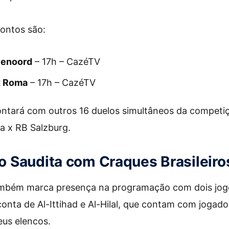
rontos são:
yenoord
– 17h – CazéTV
x Roma
– 17h – CazéTV
ntará com outros 16 duelos simultâneos da competiç
la x RB Salzburg.
 Saudita com Craques Brasileiro
ambém marca presença na programação com dois jog
conta de Al-Ittihad e Al-Hilal, que contam com jogad
eus elencos.