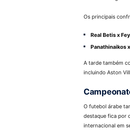
Os principais conf
Real Betis x Fe
Panathinaikos 
A tarde também co
incluindo Aston Vil
Campeonato
O futebol árabe t
destaque fica por 
internacional em s