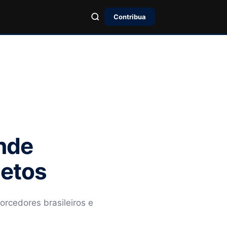
Contribua
onde
letos
orcedores brasileiros e