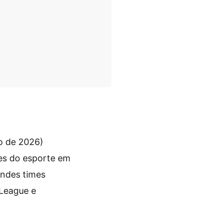
ro de 2026)
es do esporte em
andes times
 League e