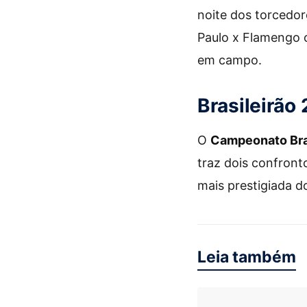
noite dos torcedor
Paulo x Flamengo o
em campo.
Brasileirão
O
Campeonato Bra
traz dois confron
mais prestigiada do
Leia também