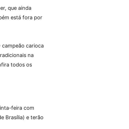
er, que ainda
bém está fora por
 O campeão carioca
radicionais na
nfira todos os
nta-feira com
 Brasília) e terão