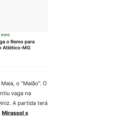
 VIVO
ga o Remo para
o Atlético-MG
Maia, o “Maião”. O
antiu vaga na
niz. A partida terá
e
Mirassol x