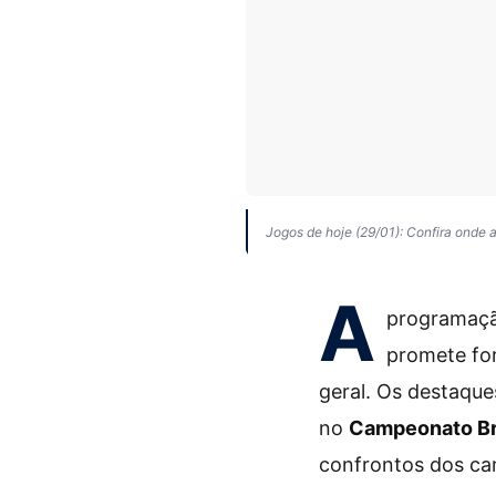
Jogos de hoje (29/01): Confira onde a
A
programaç
promete for
geral. Os destaque
no
Campeonato Br
confrontos dos ca