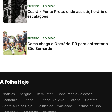
FUTEBOL AO VIVO
Ceará x Ponte Preta: onde assistir, horário e
escalações
FUTEBOL AO VIVO
Como chega o Operário-PR para enfrentar o
São Bernardo
A Folha Hoje
Notícias
Sergipe
Bem Estar
Concursos e Seleções
Economia
Futebol
Futebol Ao Vivo
Loteria
Contato
Sobre A Folha Hoje
Política de Privacidade
Termos de Uso