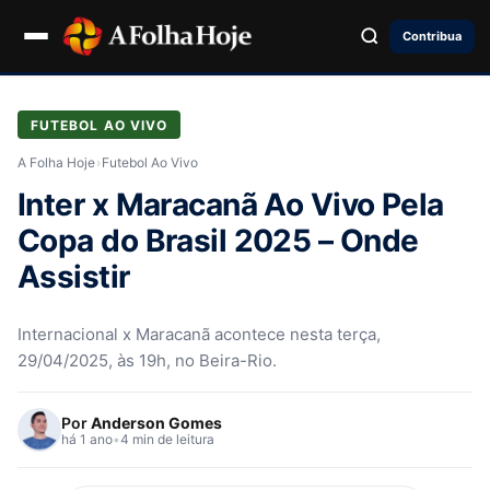
Contribua
FUTEBOL AO VIVO
A Folha Hoje
›
Futebol Ao Vivo
Inter x Maracanã Ao Vivo Pela
Copa do Brasil 2025 – Onde
Assistir
Internacional x Maracanã acontece nesta terça,
29/04/2025, às 19h, no Beira-Rio.
Por
Anderson Gomes
há 1 ano
•
4 min de leitura