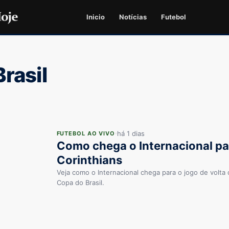
Inicio
Notícias
Futebol
rasil
há 1 dias
FUTEBOL AO VIVO
Como chega o Internacional pa
Corinthians
Veja como o Internacional chega para o jogo de volta 
Copa do Brasil.