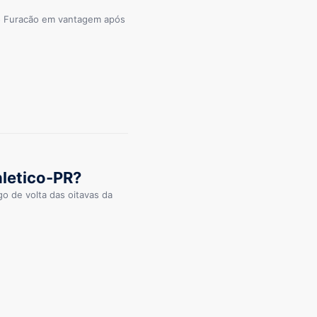
m o Furacão em vantagem após
hletico-PR?
ogo de volta das oitavas da