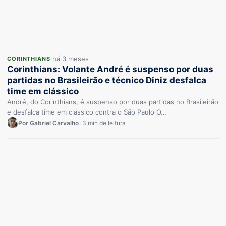
há 3 meses
CORINTHIANS
Corinthians: Volante André é suspenso por duas
partidas no Brasileirão e técnico Diniz desfalca
time em clássico
André, do Corinthians, é suspenso por duas partidas no Brasileirão
e desfalca time em clássico contra o São Paulo O…
Por Gabriel Carvalho
•
3 min de leitura