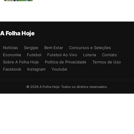
A Folha Hoje
Notícias
Sergipe
Bem Estar
Concursos e Seleções
Economia
Futebol
Futebol Ao Vivo
Loteria
Contato
Sobre A Folha Hoje
Política de Privacidade
Termos de Uso
Facebook
Instagram
Youtube
© 2026 A Folha Hoje. Todos os direitos reservados.