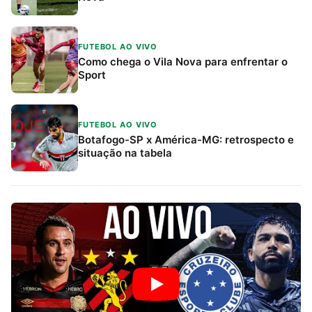
FUTEBOL AO VIVO
Como chega o Vila Nova para enfrentar o
Sport
FUTEBOL AO VIVO
Botafogo-SP x América-MG: retrospecto e
situação na tabela