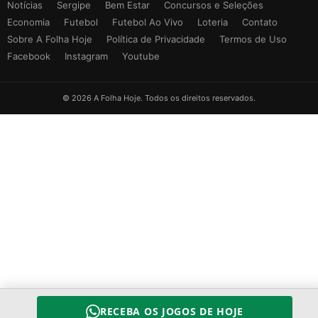
Notícias
Sergipe
Bem Estar
Concursos e Seleções
Economia
Futebol
Futebol Ao Vivo
Loteria
Contato
Sobre A Folha Hoje
Política de Privacidade
Termos de Uso
Facebook
Instagram
Youtube
© 2026 A Folha Hoje. Todos os direitos reservados.
RECEBA OS JOGOS DE HOJE