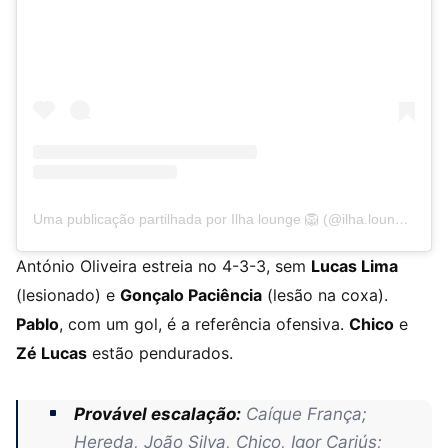
Uma publicação partilhada por Ilha lounge 🦁 (@ilha.lounge)
António Oliveira estreia no 4-3-3, sem
Lucas Lima
(lesionado) e
Gonçalo Paciência
(lesão na coxa).
Pablo
, com um gol, é a referência ofensiva.
Chico
e
Zé Lucas
estão pendurados.
Provável escalação:
Caíque França;
Hereda, João Silva, Chico, Igor Cariús;