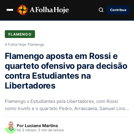
Contribua
FLAMENGO
A Folha Hoje
›
Flamengo
Flamengo aposta em Rossi e
quarteto ofensivo para decisão
contra Estudiantes na
Libertadores
Flamengo x Estudiantes pela Libertadores, com Rossi
como trunfo e o quarteto Pedro, Arrascaeta, Samuel Lino e
Gonzalo Plata prontos…
Por
Luciano Martins
há 3 meses
•
3 min de leitura