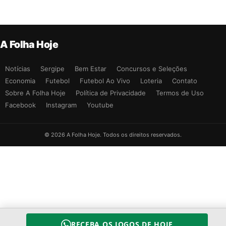
A Folha Hoje
Notícias
Sergipe
Bem Estar
Concursos e Seleções
Economia
Futebol
Futebol Ao Vivo
Loteria
Contato
Sobre A Folha Hoje
Política de Privacidade
Termos de Uso
Facebook
Instagram
Youtube
© 2026 A Folha Hoje. Todos os direitos reservados.
RECEBA OS JOGOS DE HOJE