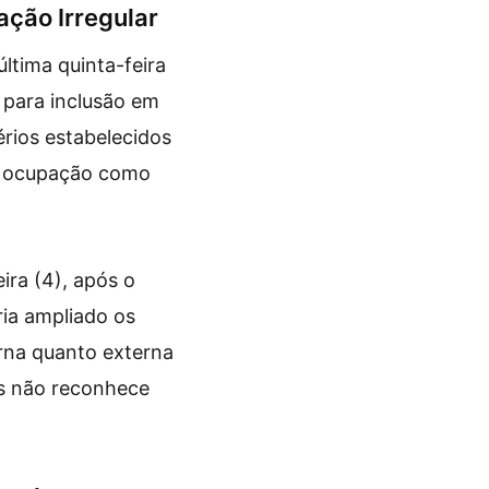
ação Irregular
ltima quinta-feira
o para inclusão em
érios estabelecidos
u a ocupação como
ira (4), após o
ria ampliado os
erna quanto externa
as não reconhece