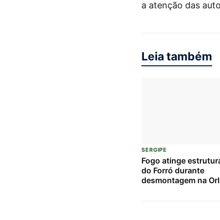
a atenção das auto
Leia também
SERGIPE
Fogo atinge estrutur
do Forró durante
desmontagem na Orl
Atalaia; bombeiros 
chamas