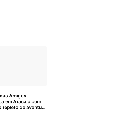
Seus Amigos
a em Aracaju com
 repleto de aventura
 para as crianças