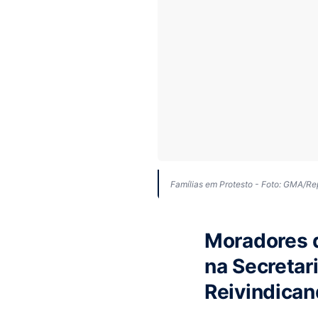
Famílias em Protesto - Foto: GMA/R
Moradores 
na Secretar
Reivindica