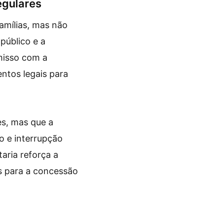
egulares
amílias, mas não
público e a
misso com a
entos legais para
s, mas que a
 e interrupção
aria reforça a
os para a concessão