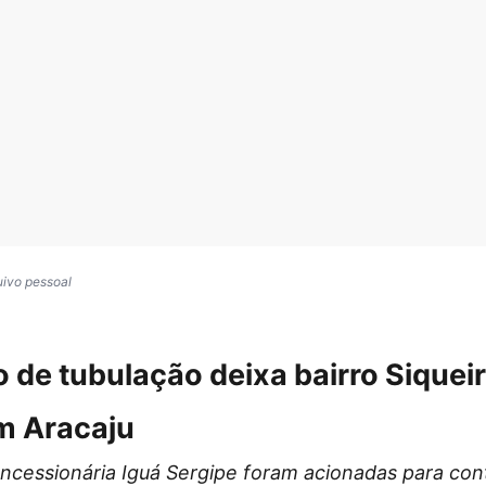
uivo pessoal
de tubulação deixa bairro Sique
m Aracaju
oncessionária Iguá Sergipe foram acionadas para co