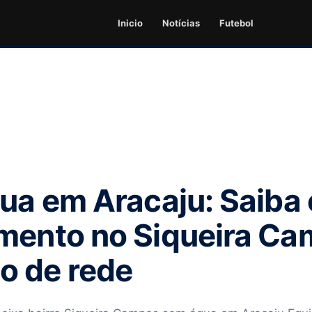
Inicio
Notícias
Futebol
gua em Aracaju: Saiba
imento no Siqueira C
o de rede