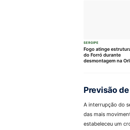
SERGIPE
Fogo atinge estrutur
do Forró durante
desmontagem na Orl
Atalaia; bombeiros 
chamas
Previsão de
A interrupção do s
das mais movimenta
estabeleceu um cr