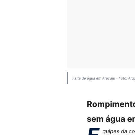
Falta de água em Aracaju - Foto: Arq
Rompimento 
sem água e
quipes da c