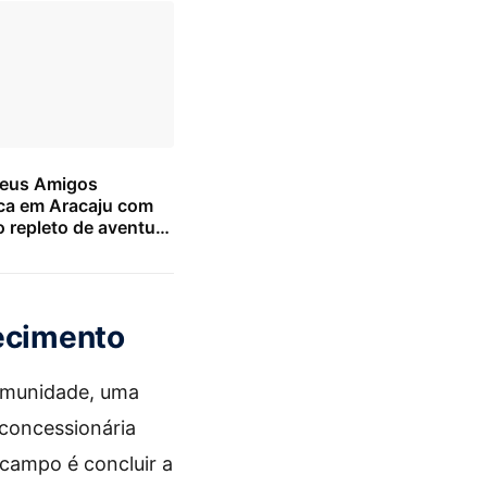
Seus Amigos
a em Aracaju com
 repleto de aventura
 para as crianças
tecimento
comunidade, uma
 concessionária
campo é concluir a