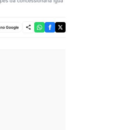
pes da concessionária Iguá
e no Google