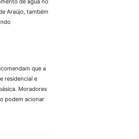
zamento de água no
 de Araújo, também
ando
 recomendam que a
 residencial e
 básica. Moradores
ão podem acionar