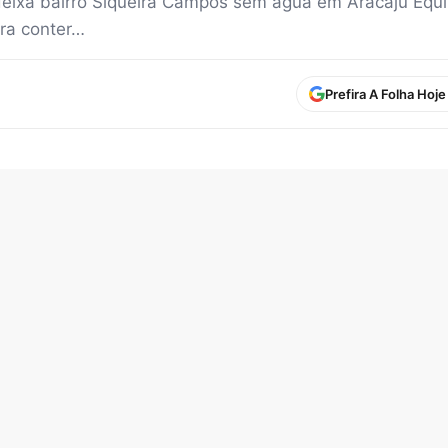
ixa bairro Siqueira Campos sem água em Aracaju Equi
ra conter…
Prefira A Folha Hoj