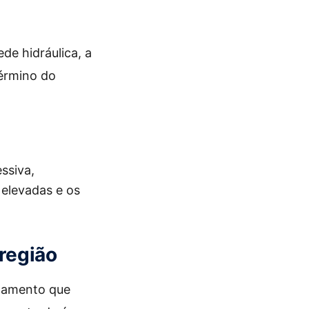
e hidráulica, a
término do
ssiva,
 elevadas e os
 região
anamento que