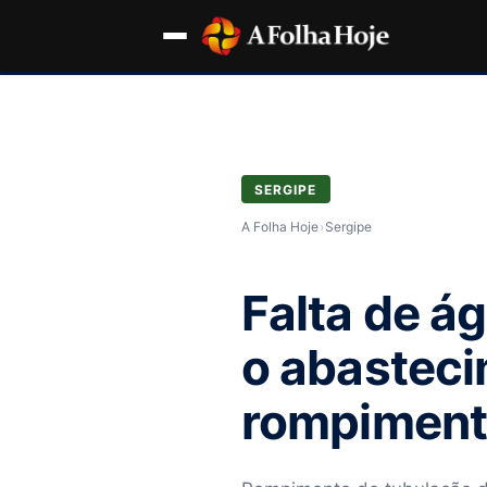
SERGIPE
A Folha Hoje
›
Sergipe
Falta de á
o abastec
rompiment