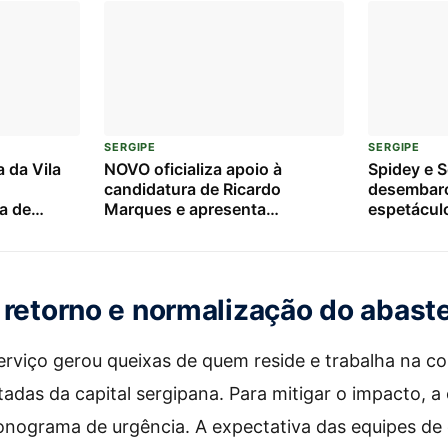
SERGIPE
SERGIPE
a da Vila
NOVO oficializa apoio à
Spidey e 
candidatura de Ricardo
desembarc
a de
Marques e apresenta
espetáculo
controlam
candidatos à Câmara Federal
e diversão
em Sergipe
 retorno e normalização do abas
erviço gerou queixas de quem reside e trabalha na 
das da capital sergipana. Para mitigar o impacto, a
onograma de urgência. A expectativa das equipes de 