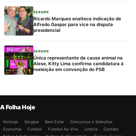
SERGIPE
Ricardo Marques enaltece indicação de
Alfredo Gaspar para vice na disputa
presidencial
SERGIPE
Única representante da causa animal na
Alese, Kitty Lima confirma candidatura à
reeleição em convenção do PSB
A Folha Hoje
Notícias
Sergipe
Bem Estar
Concursos e Seleções
Economia
Futebol
Futebol Ao Vivo
Loteria
Contato