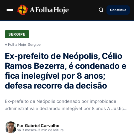
Contribua
SERGIPE
A Folha Hoje
›
Sergipe
Ex-prefeito de Neópolis, Célio
Ramos Bezerra, é condenado e
fica inelegível por 8 anos;
defesa recorre da decisão
Ex-prefeito de Neópolis condenado por improbidade
administrativa e declarado inelegível por 8 anos A Justiça
Eleitoral de Neópolis, no Sergipe,…
Por
Gabriel Carvalho
há 3 meses
•
3 min de leitura