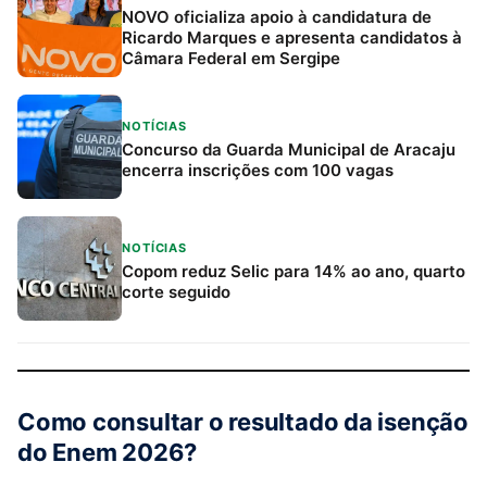
NOVO oficializa apoio à candidatura de
Ricardo Marques e apresenta candidatos à
Câmara Federal em Sergipe
NOTÍCIAS
Concurso da Guarda Municipal de Aracaju
encerra inscrições com 100 vagas
NOTÍCIAS
Copom reduz Selic para 14% ao ano, quarto
corte seguido
Como consultar o resultado da isenção
do Enem 2026?