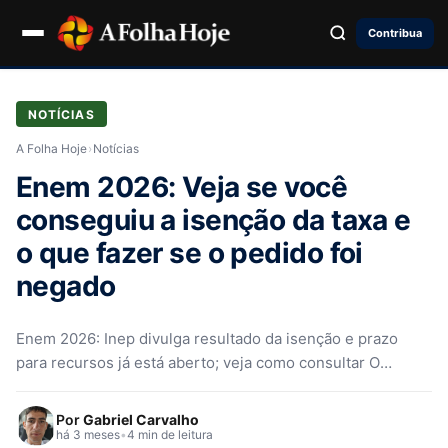
Contribua
NOTÍCIAS
A Folha Hoje
›
Notícias
Enem 2026: Veja se você
conseguiu a isenção da taxa e
o que fazer se o pedido foi
negado
Enem 2026: Inep divulga resultado da isenção e prazo
para recursos já está aberto; veja como consultar O
Instituto Nacional…
Por
Gabriel Carvalho
há 3 meses
•
4 min de leitura