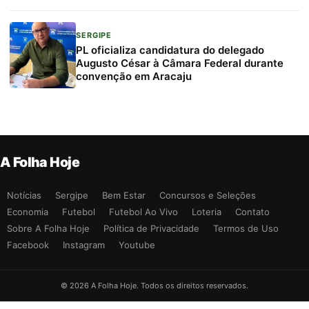
SERGIPE
PL oficializa candidatura do delegado
Augusto César à Câmara Federal durante
convenção em Aracaju
A Folha Hoje
Notícias
Sergipe
Bem Estar
Concursos e Seleções
Economia
Futebol
Futebol Ao Vivo
Loteria
Contato
Sobre A Folha Hoje
Política de Privacidade
Termos de Uso
Facebook
Instagram
Youtube
© 2026 A Folha Hoje. Todos os direitos reservados.