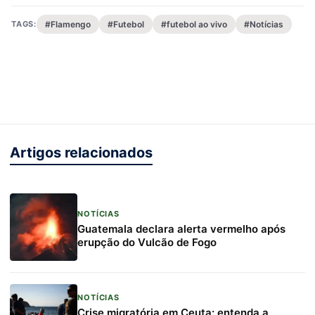
TAGS:
#Flamengo
#Futebol
#futebol ao vivo
#Notícias
Artigos relacionados
NOTÍCIAS
Guatemala declara alerta vermelho após
erupção do Vulcão de Fogo
NOTÍCIAS
Crise migratória em Ceuta: entenda a