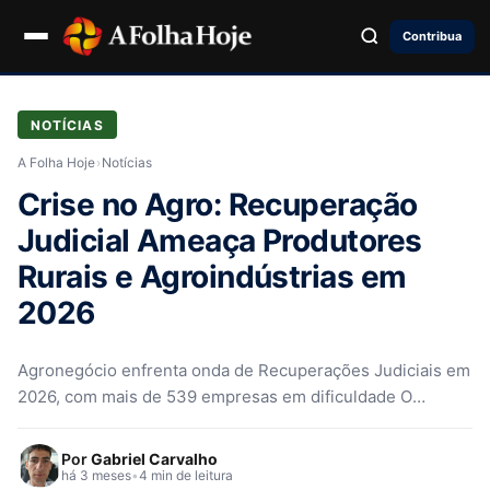
Contribua
NOTÍCIAS
A Folha Hoje
›
Notícias
Crise no Agro: Recuperação
Judicial Ameaça Produtores
Rurais e Agroindústrias em
2026
Agronegócio enfrenta onda de Recuperações Judiciais em
2026, com mais de 539 empresas em dificuldade O
agronegócio brasileiro encerrou o…
Por
Gabriel Carvalho
há 3 meses
•
4 min de leitura