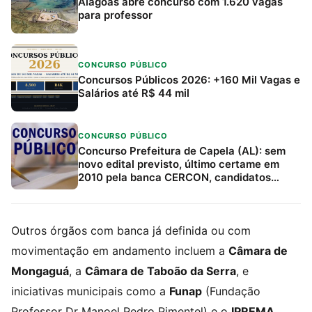
Alagoas abre concurso com 1.620 vagas
para professor
CONCURSO PÚBLICO
Concursos Públicos 2026: +160 Mil Vagas e
Salários até R$ 44 mil
CONCURSO PÚBLICO
Concurso Prefeitura de Capela (AL): sem
novo edital previsto, último certame em
2010 pela banca CERCON, candidatos
devem acompanhar canais oficiais e
Estratégia Concursos
Outros órgãos com banca já definida ou com
movimentação em andamento incluem a
Câmara de
Mongaguá
, a
Câmara de Taboão da Serra
, e
iniciativas municipais como a
Funap
(Fundação
Professor Dr Manoel Pedro Pimentel) e o
IPREMA