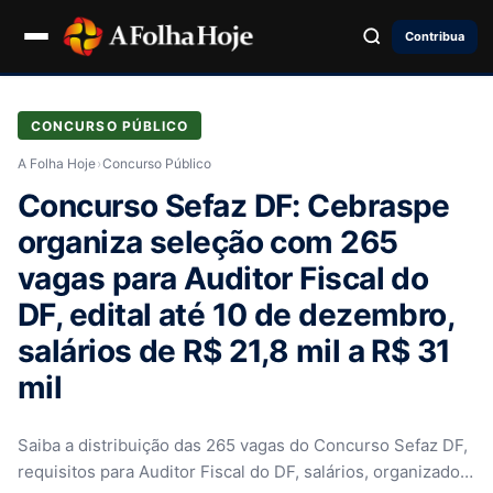
Contribua
CONCURSO PÚBLICO
A Folha Hoje
›
Concurso Público
Concurso Sefaz DF: Cebraspe
organiza seleção com 265
vagas para Auditor Fiscal do
DF, edital até 10 de dezembro,
salários de R$ 21,8 mil a R$ 31
mil
Saiba a distribuição das 265 vagas do Concurso Sefaz DF,
requisitos para Auditor Fiscal do DF, salários, organizador