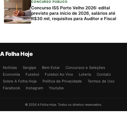
CONCURSO PÚBLICO
Concurso ISS Porto Velho 2026: edital
previsto para início de 2026, salários até
R$30 mil, requisitos para Auditor e Fiscal
A Folha Hoje
Notícias
Sergipe
Bem Estar
Concursos e Seleções
Economia
Futebol
Futebol Ao Vivo
Loteria
Contato
Sobre A Folha Hoje
Política de Privacidade
Termos de Uso
Facebook
Instagram
Youtube
© 2026 A Folha Hoje. Todos os direitos reservados.