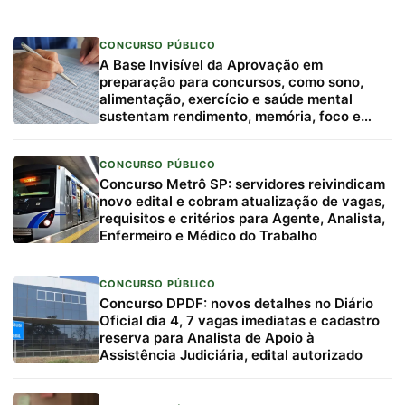
CONCURSO PÚBLICO
A Base Invisível da Aprovação em
preparação para concursos, como sono,
alimentação, exercício e saúde mental
sustentam rendimento, memória, foco e
resiliência
CONCURSO PÚBLICO
Concurso Metrô SP: servidores reivindicam
novo edital e cobram atualização de vagas,
requisitos e critérios para Agente, Analista,
Enfermeiro e Médico do Trabalho
CONCURSO PÚBLICO
Concurso DPDF: novos detalhes no Diário
Oficial dia 4, 7 vagas imediatas e cadastro
reserva para Analista de Apoio à
Assistência Judiciária, edital autorizado