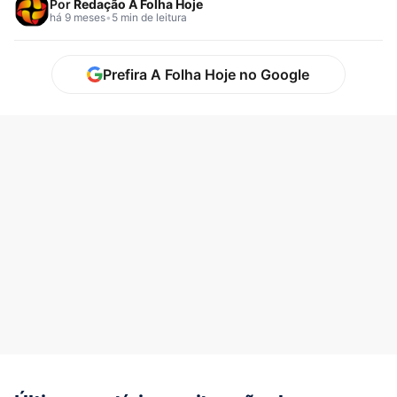
Por
Redação A Folha Hoje
há 9 meses
•
5 min de leitura
Prefira A Folha Hoje no Google