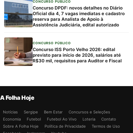
CONCURSO PÚBLICO
Concurso DPDF: novos detalhes no Diário
Oficial dia 4, 7 vagas imediatas e cadastro
reserva para Analista de Apoio à
Assistência Judiciária, edital autorizado
CONCURSO PÚBLICO
Concurso ISS Porto Velho 2026: edital
previsto para início de 2026, salários até
R$30 mil, requisitos para Auditor e Fiscal
A Folha Hoje
Notícias
Sergipe
Bem Estar
Concursos e Seleções
Economia
Futebol
Futebol Ao Vivo
Loteria
Contato
Sobre A Folha Hoje
Política de Privacidade
Termos de Uso