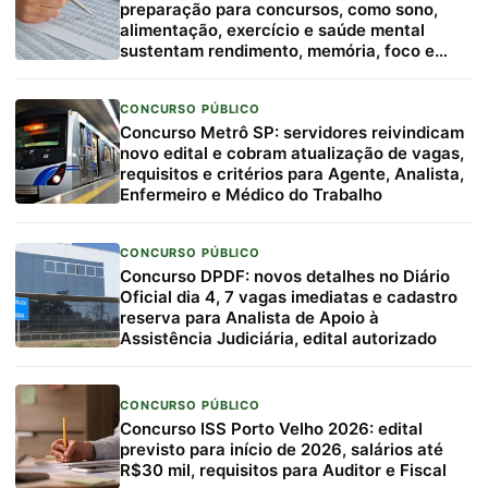
preparação para concursos, como sono,
alimentação, exercício e saúde mental
sustentam rendimento, memória, foco e
resiliência
CONCURSO PÚBLICO
Concurso Metrô SP: servidores reivindicam
novo edital e cobram atualização de vagas,
requisitos e critérios para Agente, Analista,
Enfermeiro e Médico do Trabalho
CONCURSO PÚBLICO
Concurso DPDF: novos detalhes no Diário
Oficial dia 4, 7 vagas imediatas e cadastro
reserva para Analista de Apoio à
Assistência Judiciária, edital autorizado
CONCURSO PÚBLICO
Concurso ISS Porto Velho 2026: edital
previsto para início de 2026, salários até
R$30 mil, requisitos para Auditor e Fiscal