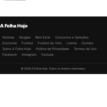
A Folha Hoje
Notícias
Sergipe
Bem Estar
Concursos e Seleções
Economia
Futebol
Futebol Ao Vivo
Loteria
Contato
Sobre A Folha Hoje
Política de Privacidade
Termos de Uso
Facebook
Instagram
Youtube
© 2026 A Folha Hoje. Todos os direitos reservados.