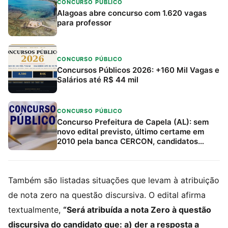
CONCURSO PÚBLICO
Alagoas abre concurso com 1.620 vagas
para professor
CONCURSO PÚBLICO
Concursos Públicos 2026: +160 Mil Vagas e
Salários até R$ 44 mil
CONCURSO PÚBLICO
Concurso Prefeitura de Capela (AL): sem
novo edital previsto, último certame em
2010 pela banca CERCON, candidatos
devem acompanhar canais oficiais e
Estratégia Concursos
Também são listadas situações que levam à atribuição
de nota zero na questão discursiva. O edital afirma
textualmente,
“Será atribuída a nota Zero à questão
discursiva do candidato que: a) der a resposta a