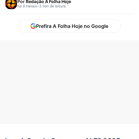
Por
Redação A Folha Hoje
há 9 meses
•
3 min de leitura
Prefira A Folha Hoje no Google