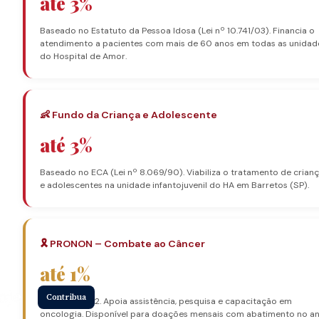
até 3%
Baseado no Estatuto da Pessoa Idosa (Lei nº 10.741/03). Financia o
atendimento a pacientes com mais de 60 anos em todas as unidad
do Hospital de Amor.
👶 Fundo da Criança e Adolescente
até 3%
Baseado no ECA (Lei nº 8.069/90). Viabiliza o tratamento de crian
e adolescentes na unidade infantojuvenil do HA em Barretos (SP).
🎗️ PRONON – Combate ao Câncer
até 1%
Contribua
Lei nº 12.715/12. Apoia assistência, pesquisa e capacitação em
oncologia. Disponível para doações mensais com abatimento no a