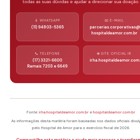
todas as suas dúvidas e ajudar a direcionar sua doação.
📱 WHATSAPP
📧 E-MAIL
(11) 94803-5365
parcerias.corporativas
hospitaldeamor.com.br
📞 TELEFONE
🌐 SITE OFICIAL IR
(17) 3321-6600
irha.hospitaldeamor.com
Ramais 7203 e 6649
Fonte:
irha.hospitaldeamor.com.br
e
hospitaldeamor.com.br
As informações desta matéria foram baseadas nos dados oficiais divu
pelo Hospital de Amor para o exercício fiscal de 2026.
Compartilhe esta matéria e ajude mais pessoas a transfor