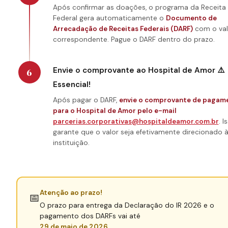
Após confirmar as doações, o programa da Receita
Federal gera automaticamente o
Documento de
Arrecadação de Receitas Federais (DARF)
com o val
correspondente. Pague o DARF dentro do prazo.
Envie o comprovante ao Hospital de Amor ⚠️
6
Essencial!
Após pagar o DARF,
envie o comprovante de pagam
para o Hospital de Amor pelo e-mail
parcerias.corporativas@hospitaldeamor.com.br
. I
garante que o valor seja efetivamente direcionado 
instituição.
Atenção ao prazo!
📅
O prazo para entrega da Declaração do IR 2026 e o
pagamento dos DARFs vai até
29 de maio de 2026