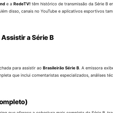
nd
e a
RedeTV!
têm histórico de transmissão da Série B 
Além disso, canais no YouTube e aplicativos esportivos ta
Assistir a Série B
echada para assistir ao
Brasileirão Série B
. A emissora exib
leta que inclui comentaristas especializados, análises t
ompleto)
ing que oferece a cobertura mais completa da Série B, tra