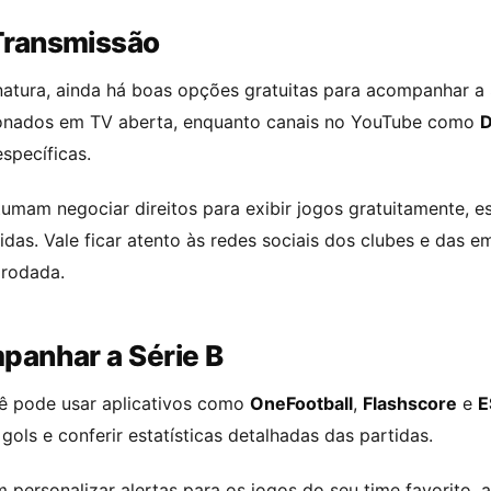
Transmissão
natura, ainda há boas opções gratuitas para acompanhar a 
ionados em TV aberta, enquanto canais no YouTube como
D
specíficas.
umam negociar direitos para exibir jogos gratuitamente, e
as. Vale ficar atento às redes sociais dos clubes e das e
 rodada.
panhar a Série B
cê pode usar aplicativos como
OneFootball
,
Flashscore
e
E
gols e conferir estatísticas detalhadas das partidas.
 personalizar alertas para os jogos do seu time favorito, 