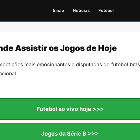
Inicio
Notícias
Futebol
Onde Assistir os Jogos de Hoje
etições mais emocionantes e disputadas do futebol brasi
acional.
Futebol ao vivo hoje >>>
Jogos da Série B >>>