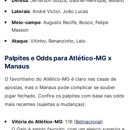
Defesa
: Jefferson Souza, Gabriel Henrique, Miliano
Laterais
: André Victor, João Lucas
Meio-campo
: Augusto Recife, Bosco, Felipe
Masson
Ataque
: Vitinho, Renanzinho, Lelo
Palpites e Odds para Atlético-MG x
Manaus
O favoritismo do Atlético-MG é claro nas casas de
apostas, mas o Manaus pode complicar se souber
jogar fechado. Confira os palpites com base nas odds
mais recentes (sujeitas a mudanças):
Vitória do Atlético-MG
: 1.16 (
Betnacional
)
O Galo é amplo favorito, com um elenco superior e