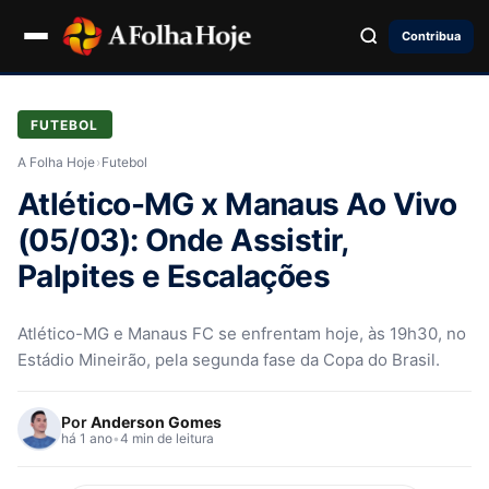
Contribua
FUTEBOL
A Folha Hoje
›
Futebol
Atlético-MG x Manaus Ao Vivo
(05/03): Onde Assistir,
Palpites e Escalações
Atlético-MG e Manaus FC se enfrentam hoje, às 19h30, no
Estádio Mineirão, pela segunda fase da Copa do Brasil.
Por
Anderson Gomes
há 1 ano
•
4 min de leitura