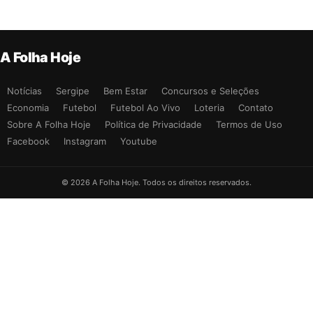
A Folha Hoje
Notícias
Sergipe
Bem Estar
Concursos e Seleções
Economia
Futebol
Futebol Ao Vivo
Loteria
Contato
Sobre A Folha Hoje
Política de Privacidade
Termos de Uso
Facebook
Instagram
Youtube
© 2026 A Folha Hoje. Todos os direitos reservados.