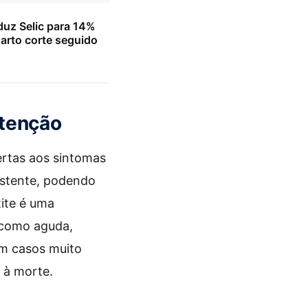
uz Selic para 14%
arto corte seguido
atenção
ertas aos sintomas
sistente, podendo
ite é uma
 como aguda,
Em casos muito
 à morte.