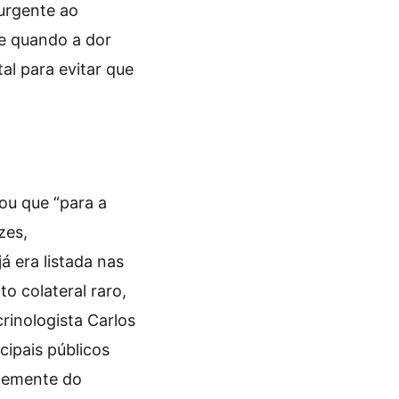
urgente ao
te quando a dor
al para evitar que
ou que “para a
zes,
á era listada nas
o colateral raro,
rinologista Carlos
ipais públicos
ntemente do