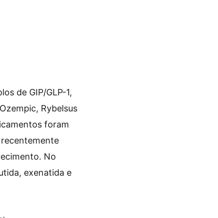
los de GIP/GLP-1,
o Ozempic, Rybelsus
dicamentos foram
s recentemente
recimento. No
tida, exenatida e