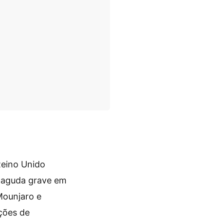
Reino Unido
e aguda grave em
Mounjaro e
ções de