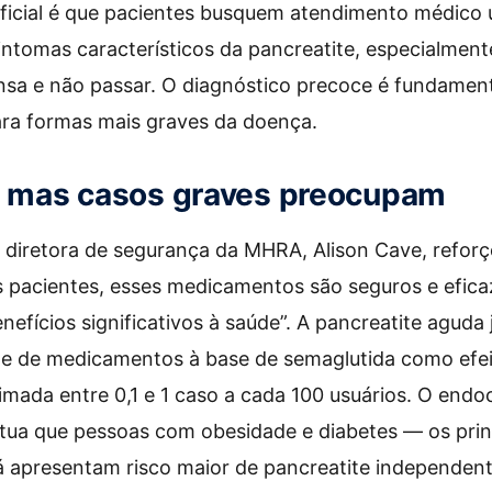
icial é que pacientes busquem atendimento médico 
ntomas característicos da pancreatite, especialmen
nsa e não passar. O diagnóstico precoce é fundament
ara formas mais graves da doença.
, mas casos graves preocupam
a diretora de segurança da MHRA, Alison Cave, reforç
 pacientes, esses medicamentos são seguros e efica
fícios significativos à saúde”. A pancreatite aguda j
e de medicamentos à base de semaglutida como efeit
imada entre 0,1 e 1 caso a cada 100 usuários. O endoc
tua que pessoas com obesidade e diabetes — os princ
á apresentam risco maior de pancreatite independe