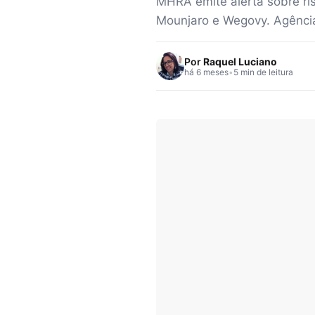
MHRA emite alerta sobre r
Mounjaro e Wegovy. Agência
Por
Raquel Luciano
há 6 meses
•
5 min de leitura