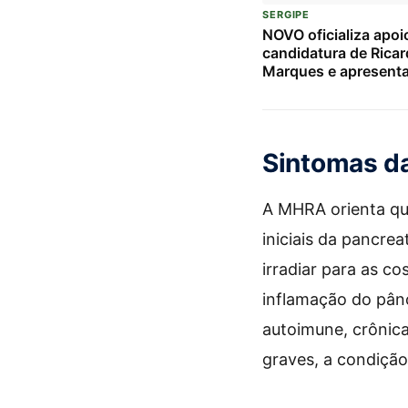
SERGIPE
NOVO oficializa apoi
candidatura de Rica
Marques e apresent
candidatos à Câmara
em Sergipe
Sintomas da
A MHRA orienta qu
iniciais da pancre
irradiar para as c
inflamação do pân
autoimune, crônica
graves, a condição