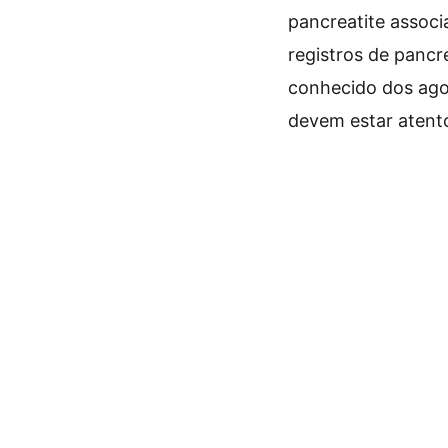
pancreatite associ
registros de pancr
conhecido dos agon
devem estar atento