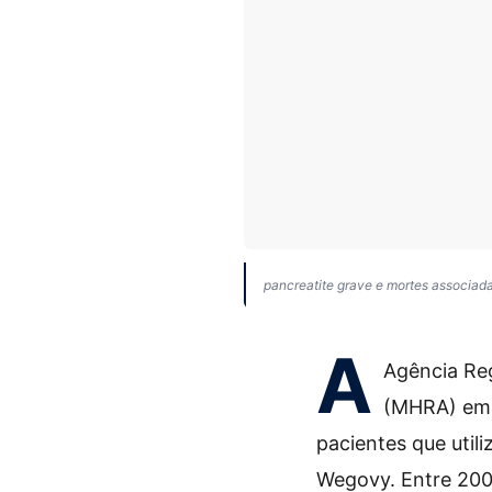
pancreatite grave e mortes associa
A
Agência Re
(MHRA) emit
pacientes que uti
Wegovy. Entre 200