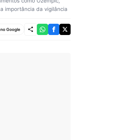
camentos como Ozempic,
 importância da vigilância
e no Google