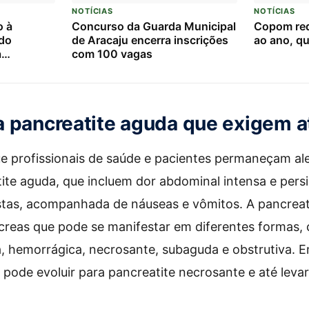
NOTÍCIAS
NOTÍCIAS
o à
Concurso da Guarda Municipal
Copom red
rdo
de Aracaju encerra inscrições
ao ano, qu
a
com 100 vagas
 Federal
 pancreatite aguda que exigem 
e profissionais de saúde e pacientes permaneçam al
atite aguda, que incluem dor abdominal intensa e per
ostas, acompanhada de náuseas e vômitos. A pancreat
creas que pode se manifestar em diferentes formas,
, hemorrágica, necrosante, subaguda e obstrutiva. 
 pode evoluir para pancreatite necrosante e até levar