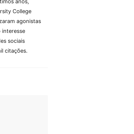
timos anos,
sity College
lizaram agonistas
 interesse
s sociais
 citações.