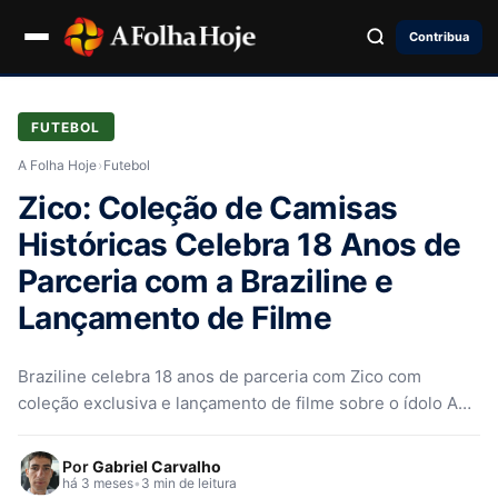
Contribua
FUTEBOL
A Folha Hoje
›
Futebol
Zico: Coleção de Camisas
Históricas Celebra 18 Anos de
Parceria com a Braziline e
Lançamento de Filme
Braziline celebra 18 anos de parceria com Zico com
coleção exclusiva e lançamento de filme sobre o ídolo A
trajetória…
Por
Gabriel Carvalho
há 3 meses
•
3 min de leitura