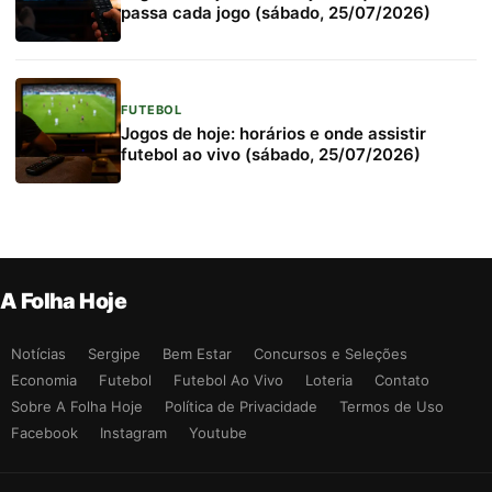
passa cada jogo (sábado, 25/07/2026)
FUTEBOL
Jogos de hoje: horários e onde assistir
futebol ao vivo (sábado, 25/07/2026)
A Folha Hoje
Notícias
Sergipe
Bem Estar
Concursos e Seleções
Economia
Futebol
Futebol Ao Vivo
Loteria
Contato
Sobre A Folha Hoje
Política de Privacidade
Termos de Uso
Facebook
Instagram
Youtube