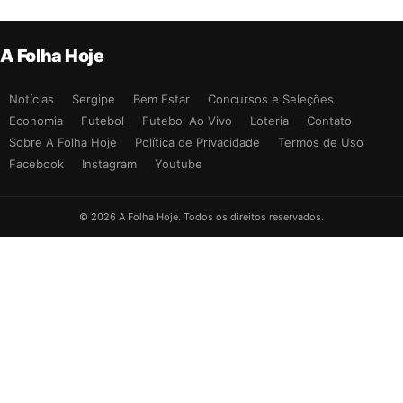
A Folha Hoje
Notícias
Sergipe
Bem Estar
Concursos e Seleções
Economia
Futebol
Futebol Ao Vivo
Loteria
Contato
Sobre A Folha Hoje
Política de Privacidade
Termos de Uso
Facebook
Instagram
Youtube
© 2026 A Folha Hoje. Todos os direitos reservados.