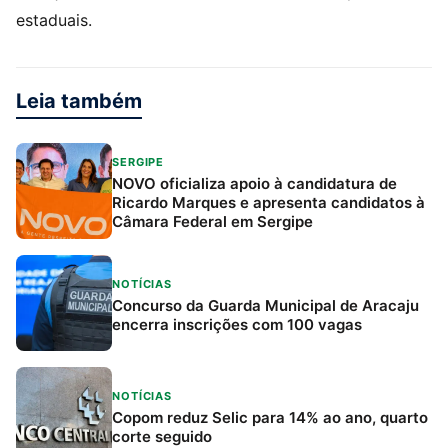
estaduais.
Leia também
SERGIPE
NOVO oficializa apoio à candidatura de
Ricardo Marques e apresenta candidatos à
Câmara Federal em Sergipe
NOTÍCIAS
Concurso da Guarda Municipal de Aracaju
encerra inscrições com 100 vagas
NOTÍCIAS
Copom reduz Selic para 14% ao ano, quarto
corte seguido