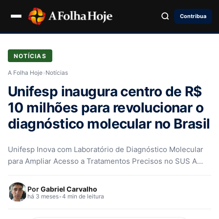
Contribua
NOTÍCIAS
A Folha Hoje
›
Notícias
Unifesp inaugura centro de R$
10 milhões para revolucionar o
diagnóstico molecular no Brasil
Unifesp Inova com Laboratório de Diagnóstico Molecular
para Ampliar Acesso a Tratamentos Precisos no SUS A
Universidade Federal de São…
Por
Gabriel Carvalho
há 3 meses
•
4 min de leitura