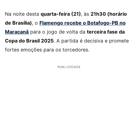
Na noite desta
quarta-feira (21)
, às
21h30 (horário
de Brasília)
, o
Flamengo recebe o Botafogo-PB no
Maracanã
para o jogo de volta da
terceira fase da
Copa do Brasil 2025
. A partida é decisiva e promete
fortes emoções para os torcedores.
PUBLICIDADE