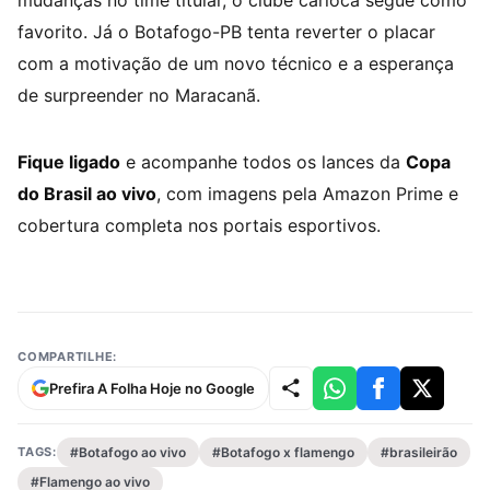
mudanças no time titular, o clube carioca segue como
favorito. Já o Botafogo-PB tenta reverter o placar
com a motivação de um novo técnico e a esperança
de surpreender no Maracanã.
Fique ligado
e acompanhe todos os lances da
Copa
do Brasil ao vivo
, com imagens pela Amazon Prime e
cobertura completa nos portais esportivos.
COMPARTILHE:
Prefira A Folha Hoje no Google
TAGS:
#Botafogo ao vivo
#Botafogo x flamengo
#brasileirão
#Flamengo ao vivo