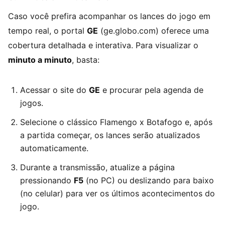
Caso você prefira acompanhar os lances do jogo em
tempo real, o portal
GE
(ge.globo.com) oferece uma
cobertura detalhada e interativa. Para visualizar o
minuto a minuto
, basta:
Acessar o site do
GE
e procurar pela agenda de
jogos.
Selecione o clássico Flamengo x Botafogo e, após
a partida começar, os lances serão atualizados
automaticamente.
Durante a transmissão, atualize a página
pressionando
F5
(no PC) ou deslizando para baixo
(no celular) para ver os últimos acontecimentos do
jogo.