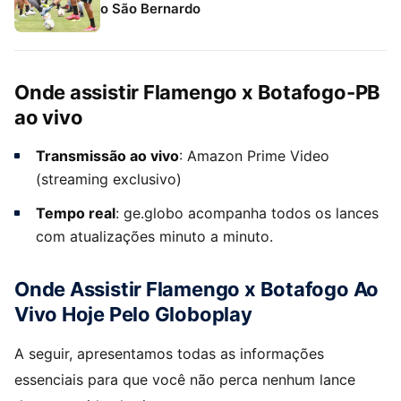
o São Bernardo
Onde assistir Flamengo x Botafogo-PB
ao vivo
Transmissão ao vivo
: Amazon Prime Video
(streaming exclusivo)
Tempo real
: ge.globo acompanha todos os lances
com atualizações minuto a minuto.
Onde Assistir Flamengo x Botafogo Ao
Vivo Hoje Pelo Globoplay
A seguir, apresentamos todas as informações
essenciais para que você não perca nenhum lance