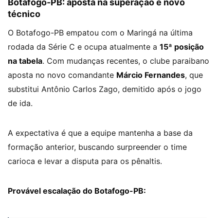
Botafogo-PB: aposta na superação e novo
técnico
O Botafogo-PB empatou com o Maringá na última
rodada da Série C e ocupa atualmente a
15ª posição
na tabela
. Com mudanças recentes, o clube paraibano
aposta no novo comandante
Márcio Fernandes
, que
substitui Antônio Carlos Zago, demitido após o jogo
de ida.
A expectativa é que a equipe mantenha a base da
formação anterior, buscando surpreender o time
carioca e levar a disputa para os pênaltis.
Provável escalação do Botafogo-PB: