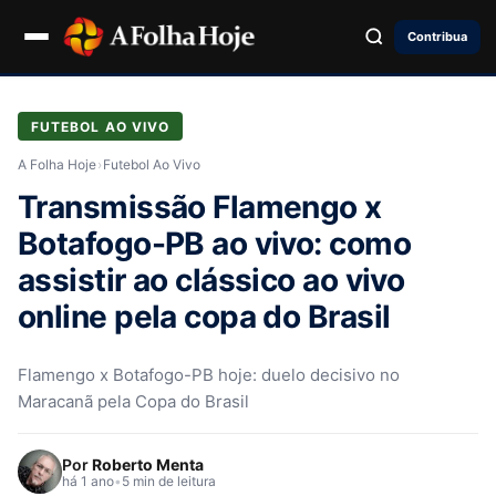
Contribua
FUTEBOL AO VIVO
A Folha Hoje
›
Futebol Ao Vivo
Transmissão Flamengo x
Botafogo-PB ao vivo: como
assistir ao clássico ao vivo
online pela copa do Brasil
Flamengo x Botafogo-PB hoje: duelo decisivo no
Maracanã pela Copa do Brasil
Por
Roberto Menta
há 1 ano
•
5 min de leitura