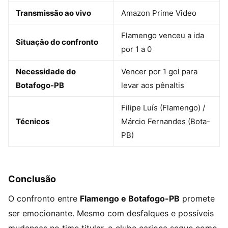
Transmissão ao vivo
Amazon Prime Video
Flamengo venceu a ida
Situação do confronto
por 1 a 0
Necessidade do
Vencer por 1 gol para
Botafogo-PB
levar aos pênaltis
Filipe Luís (Flamengo) /
Técnicos
Márcio Fernandes (Bota-
PB)
Conclusão
O confronto entre
Flamengo e Botafogo-PB
promete
ser emocionante. Mesmo com desfalques e possíveis