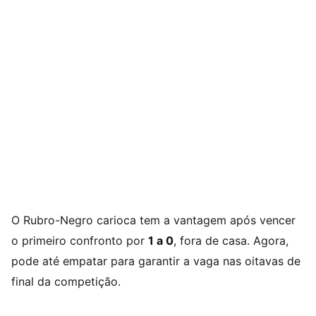
O Rubro-Negro carioca tem a vantagem após vencer
o primeiro confronto por
1 a 0
, fora de casa. Agora,
pode até empatar para garantir a vaga nas oitavas de
final da competição.