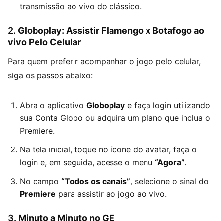
transmissão ao vivo do clássico.
2.
Globoplay: Assistir Flamengo x Botafogo ao
vivo Pelo Celular
Para quem preferir acompanhar o jogo pelo celular,
siga os passos abaixo:
Abra o aplicativo
Globoplay
e faça login utilizando
sua Conta Globo ou adquira um plano que inclua o
Premiere.
Na tela inicial, toque no ícone do avatar, faça o
login e, em seguida, acesse o menu
“Agora”
.
No campo
“Todos os canais”
, selecione o sinal do
Premiere
para assistir ao jogo ao vivo.
3.
Minuto a Minuto no GE