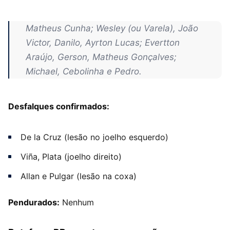
Matheus Cunha; Wesley (ou Varela), João
Victor, Danilo, Ayrton Lucas; Evertton
Araújo, Gerson, Matheus Gonçalves;
Michael, Cebolinha e Pedro.
Desfalques confirmados:
De la Cruz (lesão no joelho esquerdo)
Viña, Plata (joelho direito)
Allan e Pulgar (lesão na coxa)
Pendurados:
Nenhum