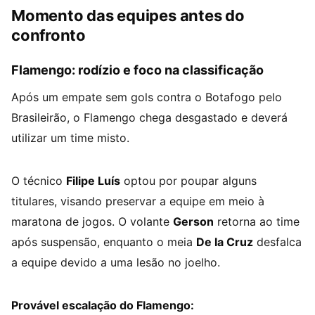
Momento das equipes antes do
confronto
Flamengo: rodízio e foco na classificação
Após um empate sem gols contra o Botafogo pelo
Brasileirão, o Flamengo chega desgastado e deverá
utilizar um time misto.
O técnico
Filipe Luís
optou por poupar alguns
titulares, visando preservar a equipe em meio à
maratona de jogos. O volante
Gerson
retorna ao time
após suspensão, enquanto o meia
De la Cruz
desfalca
a equipe devido a uma lesão no joelho.
Provável escalação do Flamengo: