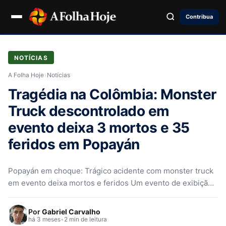
Contribua
NOTÍCIAS
A Folha Hoje
›
Notícias
Tragédia na Colômbia: Monster
Truck descontrolado em
evento deixa 3 mortos e 35
feridos em Popayán
Popayán em choque: Trágico acidente com monster truck
em evento deixa mortos e feridos Um evento de exibição
de monster…
Por
Gabriel Carvalho
há 3 meses
•
2 min de leitura