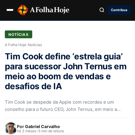
Contribua
NOTÍCIAS
A Folha Hoje
›
Notícias
Tim Cook define ‘estrela guia’
para sucessor John Ternus em
meio ao boom de vendas e
desafios de IA
Tim Cook se despede da Apple com recordes e um
conselho para o futuro CEO, John Ternus, em meio a…
Por
Gabriel Carvalho
há 3 meses
•
5 min de leitura