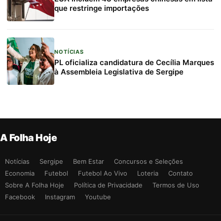
que restringe importações
NOTÍCIAS
PL oficializa candidatura de Cecília Marques
à Assembleia Legislativa de Sergipe
A Folha Hoje
Notícias
Sergipe
Bem Estar
Concursos e Seleções
Economia
Futebol
Futebol Ao Vivo
Loteria
Contato
Sobre A Folha Hoje
Política de Privacidade
Termos de Uso
Facebook
Instagram
Youtube