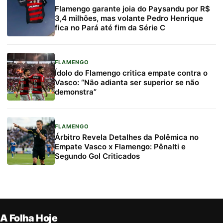
Flamengo garante joia do Paysandu por R$
3,4 milhões, mas volante Pedro Henrique
fica no Pará até fim da Série C
FLAMENGO
Ídolo do Flamengo critica empate contra o
Vasco: “Não adianta ser superior se não
demonstra”
FLAMENGO
Árbitro Revela Detalhes da Polêmica no
Empate Vasco x Flamengo: Pênalti e
Segundo Gol Criticados
A Folha Hoje