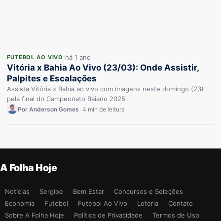
há 1 ano
FUTEBOL AO VIVO
Vitória x Bahia Ao Vivo (23/03): Onde Assistir,
Palpites e Escalações
Assista Vitória x Bahia ao vivo com imagens neste domingo (23)
pela final do Campeonato Baiano 2025
Por Anderson Gomes
•
4 min de leitura
A Folha Hoje
Notícias
Sergipe
Bem Estar
Concursos e Seleções
Economia
Futebol
Futebol Ao Vivo
Loteria
Contato
Sobre A Folha Hoje
Política de Privacidade
Termos de Uso