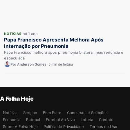
há 1 ano
NOTÍCIAS
Papa Francisco Apresenta Melhora Após
Internação por Pneumonia
Papa Francisco melhora após pneumonia bilateral, mas renúncia é
especulada
Por Anderson Gomes
•
5 min de leitura
A Folha Hoje
Notícias
Sergipe
Bem Estar
Concursos e Seleções
Economia
Futebol
Futebol Ao Vivo
Loteria
Contato
Sobre A Folha Hoje
Política de Privacidade
Termos de Uso