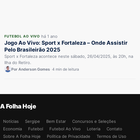
há 1 ano
FUTEBOL AO VIVO
Jogo Ao Vivo: Sport x Fortaleza – Onde Assistir
Pelo Brasileirão 2025
Sport x Fortaleza acontece neste sábado, 26/04/2025, às 20h, na
Ilha do Retiro.
Por Anderson Gomes
•
4 min de leitura
A Folha Hoje
Notícias
Sergipe
Bem Estar
Concursos e Seleções
Economia
Futebol
Futebol Ao Vivo
Loteria
Contato
Sobre A Folha Hoje
Política de Privacidade
Termos de Uso