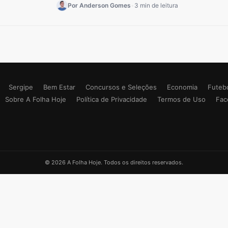
Por Anderson Gomes
•
3 min de leitura
Sergipe
Bem Estar
Concursos e Seleções
Economia
Futeb
Sobre A Folha Hoje
Política de Privacidade
Termos de Uso
Fac
© 2026 A Folha Hoje. Todos os direitos reservados.