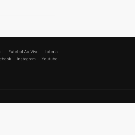
ol
Futebol Ao Vivo
Loteria
ebook
Instagram
Youtube