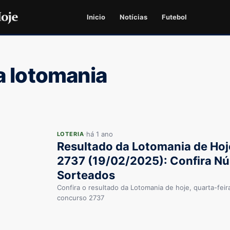
Inicio
Notícias
Futebol
a lotomania
há 1 ano
LOTERIA
Resultado da Lotomania de Hoj
2737 (19/02/2025): Confira N
Sorteados
Confira o resultado da Lotomania de hoje, quarta-feir
concurso 2737