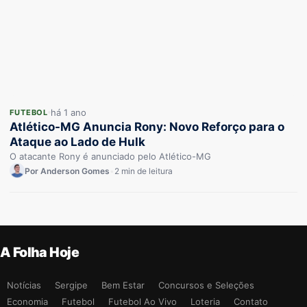
há 1 ano
FUTEBOL
Atlético-MG Anuncia Rony: Novo Reforço para o
Ataque ao Lado de Hulk
O atacante Rony é anunciado pelo Atlético-MG
Por Anderson Gomes
•
2 min de leitura
A Folha Hoje
Notícias
Sergipe
Bem Estar
Concursos e Seleções
Economia
Futebol
Futebol Ao Vivo
Loteria
Contato