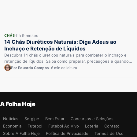
há 9 meses
CHÁS
14 Chás Diuréticos Naturais: Diga Adeus ao
Inchaço e Retenção de Líquidos
Descubra 14 chás diuréticos naturais para combater o inchaço e
retenção de líquidos. Saiba como preparar, precauções e quando
procurar…
Por Eduarda Campos
•
6 min de leitura
A Folha Hoje
Notícias
Sergipe
Bem Estar
Concursos e Seleções
Economia
Futebol
Futebol Ao Vivo
Loteria
Contato
Sobre A Folha Hoje
Política de Privacidade
Termos de Uso