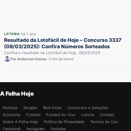
há 1 ano
LOTERIA
Resultado da Lotofácil de Hoje – Concurso 3337
(08/03/2025): Confira Números Sorteados
Confira o resultado da Lotofácil de hoje, 08/03/2025
Por Anderson Gomes
•
5 min de leitura
A Folha Hoje
Notícias
Sergipe
Bem Estar
Concursos e Seleções
Economia
Futebol
Futebol Ao Vivo
Loteria
Contato
Sobre A Folha Hoje
Política de Privacidade
Termos de Uso
Facebook
Instagram
Youtube