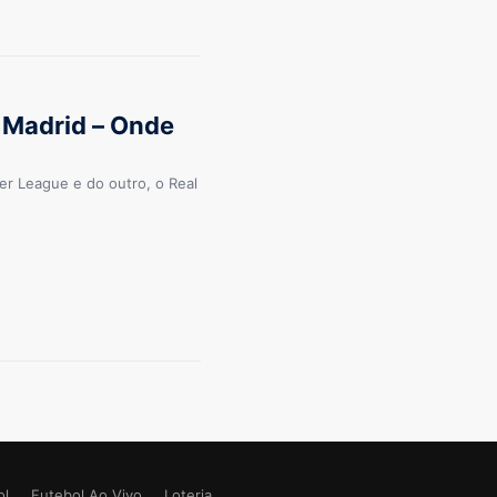
l Madrid – Onde
er League e do outro, o Real
ol
Futebol Ao Vivo
Loteria