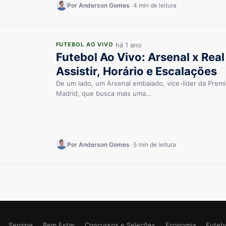
Por Anderson Gomes
•
4 min de leitura
há 1 ano
FUTEBOL AO VIVO
Futebol Ao Vivo: Arsenal x Rea
Assistir, Horário e Escalações
De um lado, um Arsenal embalado, vice-líder da Premi
Madrid, que busca mais uma…
Por Anderson Gomes
•
5 min de leitura
Sergipe
Bem Estar
Concursos e Seleções
Economia
Futeb