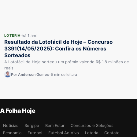
há 1 ano
LOTERIA
Resultado da Lotofácil de Hoje – Concurso
3391(14/05/2025): Confira os Números
Sorteados
A Lotofácil de Hoje sorteou um prêmio valendo R$ 1,8 milhões de
reais
Por Anderson Gomes
•
5 min de leitura
A Folha Hoje
Notícias
Sergipe
Bem Estar
Concursos e Seleções
Economia
Futebol
Futebol Ao Vivo
Loteria
Contato