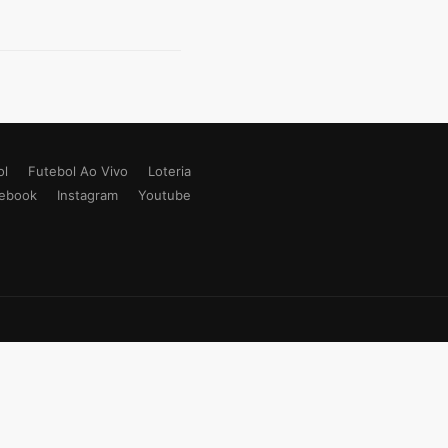
ol
Futebol Ao Vivo
Loteria
ebook
Instagram
Youtube