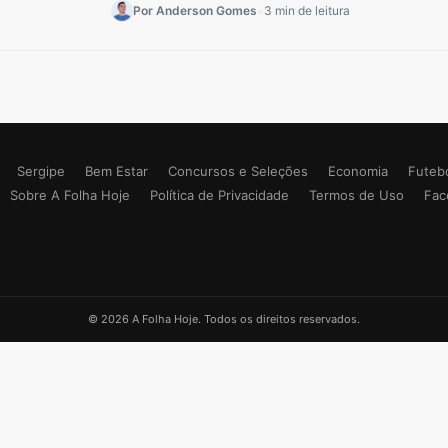
Por Anderson Gomes
•
3 min de leitura
Sergipe
Bem Estar
Concursos e Seleções
Economia
Futeb
Sobre A Folha Hoje
Política de Privacidade
Termos de Uso
Fac
© 2026 A Folha Hoje. Todos os direitos reservados.