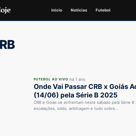
Inicio
Notícias
Futebol
CRB
há 1 ano
FUTEBOL AO VIVO
Onde Vai Passar CRB x Goiás A
(14/06) pela Série B 2025
CRB e Goiás se enfrentam neste sábado pela Série B 2
escalações, odds, arbitragem e tudo sobre…