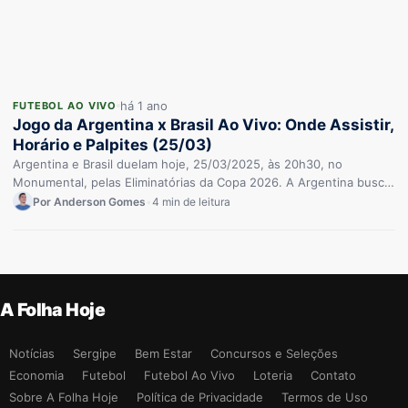
há 1 ano
FUTEBOL AO VIVO
Jogo da Argentina x Brasil Ao Vivo: Onde Assistir,
Horário e Palpites (25/03)
Argentina e Brasil duelam hoje, 25/03/2025, às 20h30, no
Monumental, pelas Eliminatórias da Copa 2026. A Argentina busca
a classificação,…
Por Anderson Gomes
•
4 min de leitura
A Folha Hoje
Notícias
Sergipe
Bem Estar
Concursos e Seleções
Economia
Futebol
Futebol Ao Vivo
Loteria
Contato
Sobre A Folha Hoje
Política de Privacidade
Termos de Uso