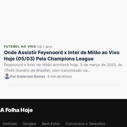
há 1 ano
FUTEBOL AO VIVO
Onde Assistir Feyenoord x Inter de Milão ao Vivo
Hoje (05/03) Pela Champions League
Feyenoord x Inter de Milão acontece hoje, 5 de março de 2025, às
17h45 (horário de Brasília), com transmissão na…
Por Anderson Gomes
•
4 min de leitura
A Folha Hoje
Notícias
Sergipe
Bem Estar
Concursos e Seleções