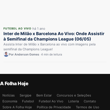
há 1 ano
FUTEBOL AO VIVO
Inter de Milão x Barcelona Ao Vivo: Onde Assistir
à Semifinal da Champions League (06/05)
Assista Inter de Milão x Barcelona ao vivo com imagens pela
semifinal da Champions League!
Por Anderson Gomes
•
4 min de leitura
A Folha Hoje
Notícias
Sergipe
Bem Estar
Concursos e Seleções
Economia
Futebol
Futebol Ao Vivo
Loteria
Contato
Sobre A Folha Hoje
Política de Privacidade
Termos de Uso